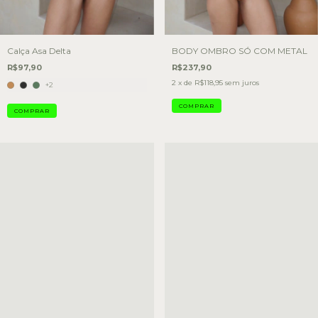
Calça Asa Delta
BODY OMBRO SÓ COM METAL
R$97,90
R$237,90
2
x de
R$118,95
sem juros
+2
COMPRAR
COMPRAR