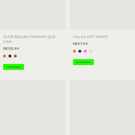
SUTIÃ BIQUÍNI TOMARA QUE
CALÇA HOT PANTS
CAIA
R$97,90
R$125,90
+2
COMPRAR
COMPRAR