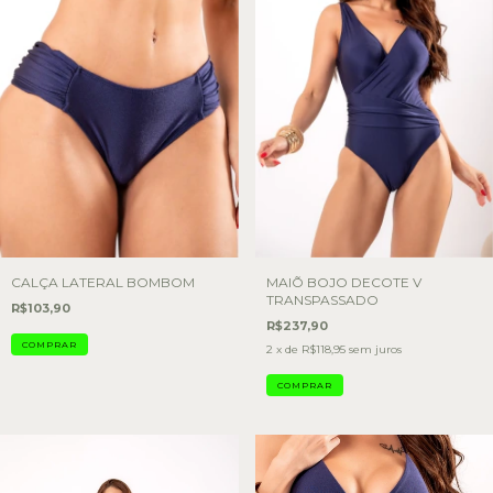
CALÇA LATERAL BOMBOM
MAIÕ BOJO DECOTE V
TRANSPASSADO
R$103,90
R$237,90
COMPRAR
2
x de
R$118,95
sem juros
COMPRAR