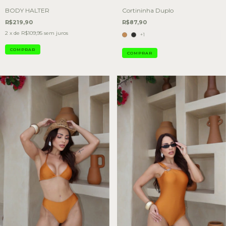
BODY HALTER
Cortininha Duplo
R$219,90
R$87,90
2
x de
R$109,95
sem juros
+1
COMPRAR
COMPRAR