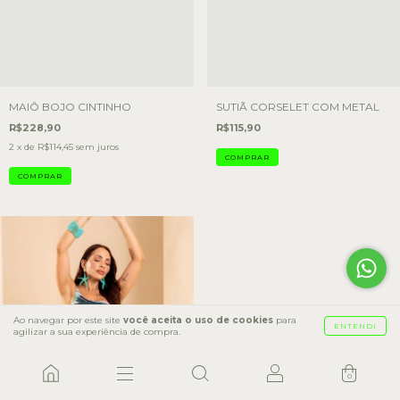
MAIÔ BOJO CINTINHO
SUTIÃ CORSELET COM METAL
R$228,90
R$115,90
2
x de
R$114,45
sem juros
COMPRAR
COMPRAR
Ao navegar por este site
você aceita o uso de cookies
para
ENTENDI
agilizar a sua experiência de compra.
0