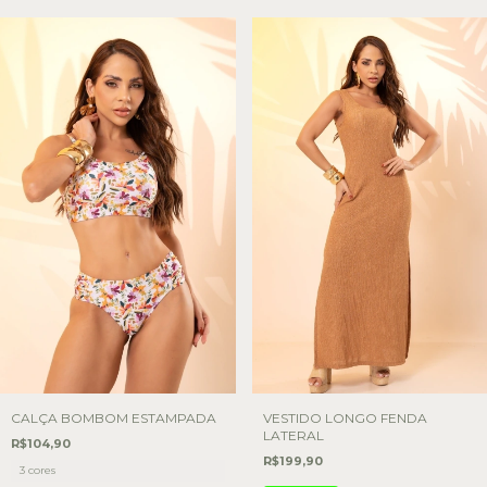
CALÇA BOMBOM ESTAMPADA
VESTIDO LONGO FENDA
LATERAL
R$104,90
R$199,90
3 cores