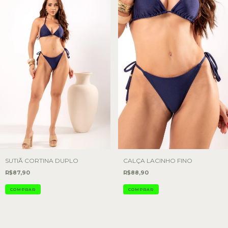
SUTIÃ CORTINA DUPLO
CALÇA LACINHO FINO
R$87,90
R$88,90
COMPRAR
COMPRAR