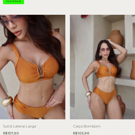
COMPRAR
Sutiã Lateral Larga
Calça Bombom
R$157,90
R$103,90