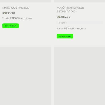
MAIÔ COSTAS ELO
MAIÔ TRANSPASSE
ESTAMPADO
R$213,90
R$284,90
2
x de
R$106,95
sem juros
2 cores
COMPRAR
2
x de
R$142,45
sem juros
COMPRAR