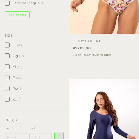
Espelho Dagua
(1)
VER TODOS
SIZE
BODY COLLAT
G
(40)
R$209,90
2
x de
R$104,95
sem juros
Gg
(33)
M
(40)
P
(40)
Pp
(1)
Xg
(1)
PREÇO
DE
ATÉ