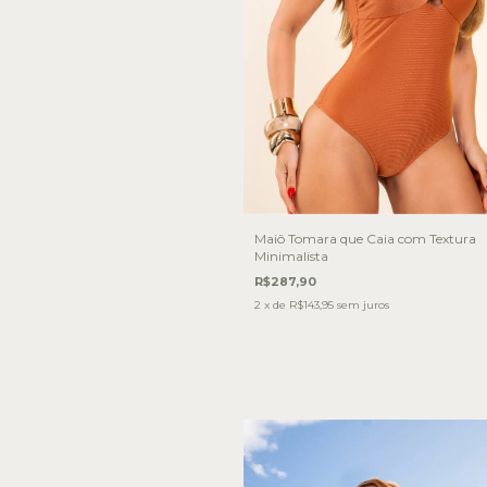
Maiô Tomara que Caia com Textura
Minimalista
R$287,90
2
x de
R$143,95
sem juros