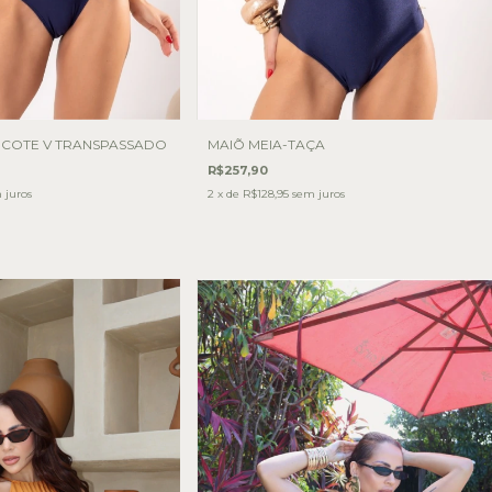
ECOTE V TRANSPASSADO
MAIÕ MEIA-TAÇA
R$257,90
 juros
2
x de
R$128,95
sem juros