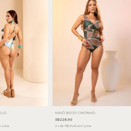
ELO
MAIÔ BOJO CINTINHO
R$228,90
 juros
2
x de
R$114,45
sem juros