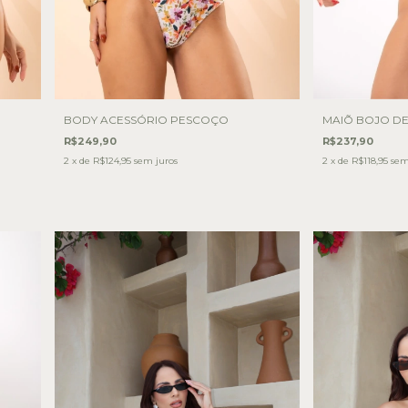
BODY ACESSÓRIO PESCOÇO
MAIÕ BOJO D
R$249,90
R$237,90
2
x de
R$124,95
sem juros
2
x de
R$118,95
sem