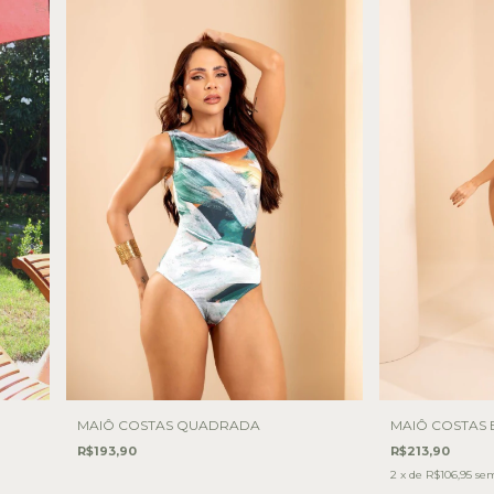
MAIÔ COSTAS QUADRADA
MAIÔ COSTAS 
R$193,90
R$213,90
2
x de
R$106,95
sem