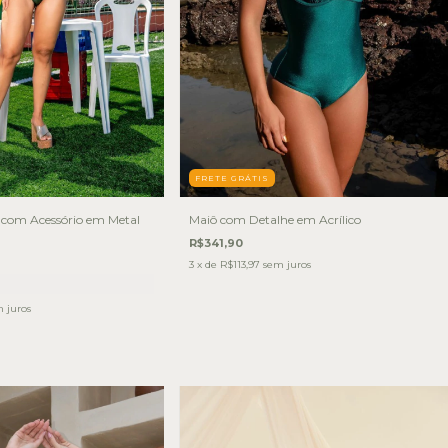
FRETE GRÁTIS
com Acessório em Metal
Maiô com Detalhe em Acrílico
R$341,90
3
x de
R$113,97
sem juros
 juros