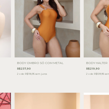
BODY OMBRO SÓ COM METAL
BODY HALTER
R$237,90
R$219,90
2
x de
R$118,95
sem juros
2
x de
R$109,95
sem