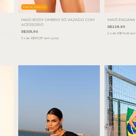
FRETE GRÁTIS
MAIO BODY OMBRO SÓ VAZADO COM
MAIÔ ENGANA
ACESSORIO
R$228,90
R$305,90
2
x de
R$114,45
sem
3
x de
R$101,97
sem juros