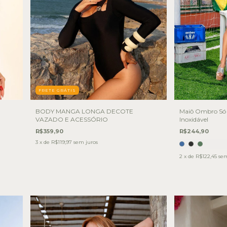
FRETE GRÁTIS
BODY MANGA LONGA DECOTE
Maiô Ombro Só 
VAZADO E ACESSÓRIO
Inoxidável
R$359,90
R$244,90
3
x de
R$119,97
sem juros
2
x de
R$122,45
sem