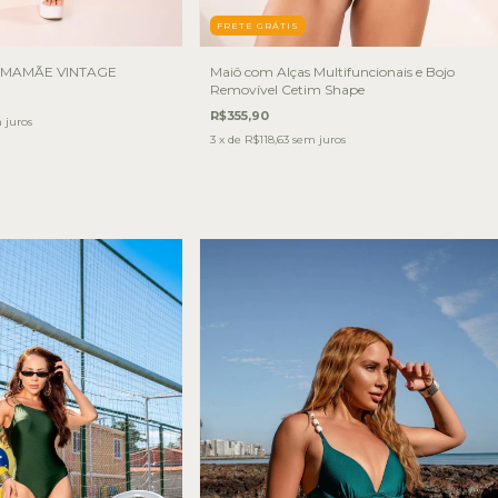
FRETE GRÁTIS
 MAMÃE VINTAGE
Maiô com Alças Multifuncionais e Bojo
Removível Cetim Shape
R$355,90
 juros
3
x de
R$118,63
sem juros