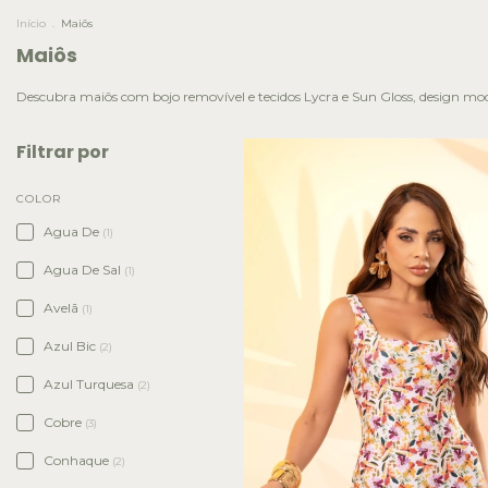
Início
.
Maiôs
Maiôs
Descubra maiôs com bojo removível e tecidos Lycra e Sun Gloss, design mode
Filtrar por
COLOR
Agua De
(1)
Agua De Sal
(1)
Avelã
(1)
Azul Bic
(2)
Azul Turquesa
(2)
Cobre
(3)
Conhaque
(2)