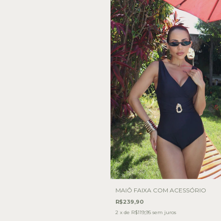
MAIÔ FAIXA COM ACESSÓRIO
R$239,90
2
x de
R$119,95
sem juros