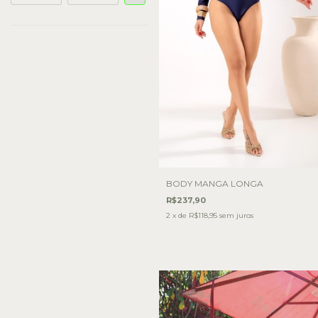
BODY MANGA LONGA
R$237,90
2
x de
R$118,95
sem juros