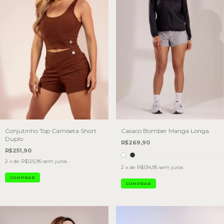
Conjutinho Top Camiseta Short
Casaco Bomber Manga Longa
Duplo
R$269,90
R$251,90
2
x de
R$125,95
sem juros
2
x de
R$134,95
sem juros
COMPRAR
COMPRAR