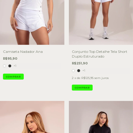
Camiseta Nadador Ana
Conjunto Top Detalhe Tela Short
Duplo Estruturado
R$95,90
R$251,90
+1
+1
COMPRAR
2
x de
R$125,95
sem juros
COMPRAR