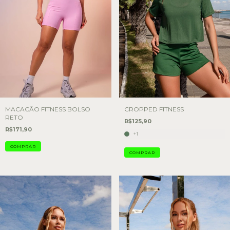
MACACÃO FITNESS BOLSO
CROPPED FITNESS
RETO
R$125,90
R$171,90
+1
COMPRAR
COMPRAR