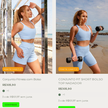
FRETE GRÁTIS
FRETE GRÁTIS
Conjunto Fitness com Bolso
CONJUNTO FIT SHORT BOLSO
TOP NADADOR
R$305,90
R$305,90
+1
+1
3
x de
R$101,97
sem juros
3
x de
R$101,97
sem juros
COMPRAR