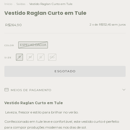
Início
.
Saídas
.
Vestido Raglan Curto em Tule
Vestido Raglan Curto em Tule
R$264,90
2
x de
R$132,45
sem juros
ESPELHO DAGUA
COLOR
P
M
G
GG
SIZE
MEIOS DE PAGAMENTO
Vestido Raglan Curto em Tule
Leveza, frescor e estilo para brilhar no verão.
Confeccionado em tule leve e confortável, este vestido curto é perfeito
para compor produções modernas nos dias de sol.