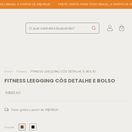
ARTIR DE R$299,00
FRETE GRÁTIS PARA TODO BRASIL A PARTIR DE R$299,00
FR
0
Início
.
Fitness
.
FITNESS LEEGGING CÓS DETALHE E BOLSO
FITNESS LEEGGING CÓS DETALHE E BOLSO
R$153,90
Frete grátis
a partir de
R$299,00
COLOR