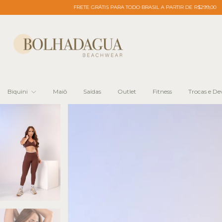
FRETE GRÁTIS PARA TODO BRASIL A PARTIR DE R$299,00
FRETE GRÁT
Biquini
Maiô
Saídas
Outlet
Fitness
Trocas e De