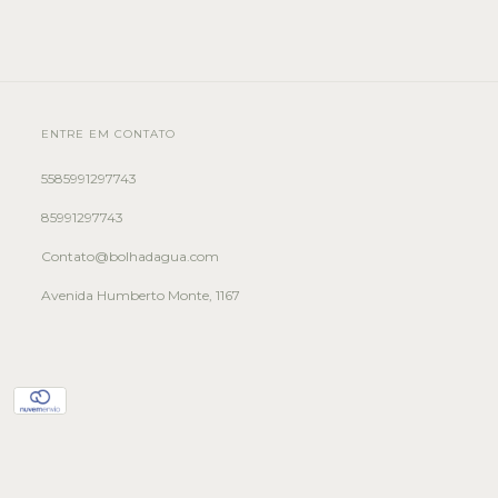
ENTRE EM CONTATO
5585991297743
85991297743
Contato@bolhadagua.com
Avenida Humberto Monte, 1167