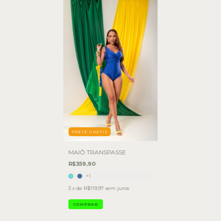
FRETE GRÁTIS
MAIÔ TRANSPASSE
R$359,90
+1
3
x de
R$119,97
sem juros
COMPRAR