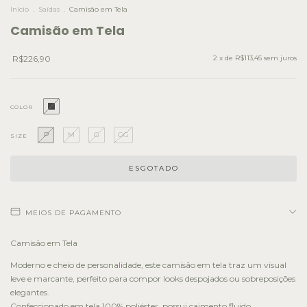
Início
.
Saídas
.
Camisão em Tela
Camisão em Tela
R$226,90
2
x de
R$113,45
sem juros
COLOR
P
M
G
GG
SIZE
MEIOS DE PAGAMENTO
Camisão em Tela
Moderno e cheio de personalidade, este camisão em tela traz um visual
leve e marcante, perfeito para compor looks despojados ou sobreposições
elegantes.
Confeccionado em tela 100% poliéster, possui caimento fluido,