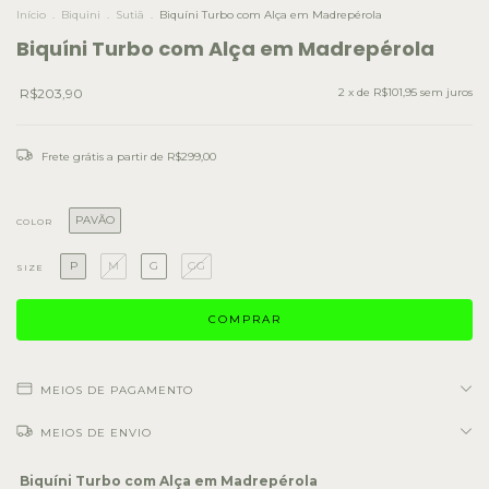
Início
.
Biquini
.
Sutiã
.
Biquíni Turbo com Alça em Madrepérola
Biquíni Turbo com Alça em Madrepérola
R$203,90
2
x de
R$101,95
sem juros
Frete grátis
a partir de
R$299,00
PAVÃO
COLOR
P
M
G
GG
SIZE
MEIOS DE PAGAMENTO
MEIOS DE ENVIO
Biquíni Turbo com Alça em Madrepérola